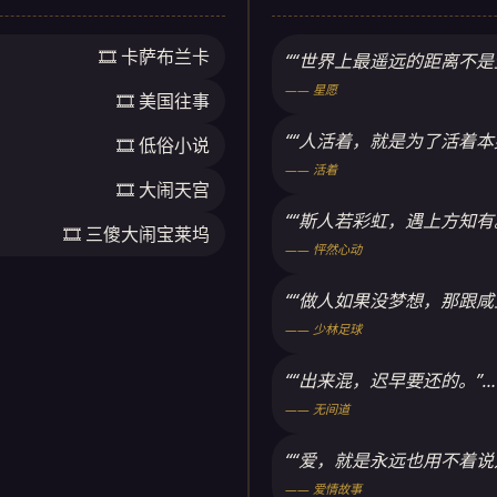
🎞️ 卡萨布兰卡
““世界上最遥远的距离不
—— 星愿
🎞️ 美国往事
““人活着，就是为了活着本
🎞️ 低俗小说
—— 活着
🎞️ 大闹天宫
““斯人若彩虹，遇上方知有。
🎞️ 三傻大闹宝莱坞
—— 怦然心动
““做人如果没梦想，那跟咸
—— 少林足球
““出来混，迟早要还的。”…
—— 无间道
““爱，就是永远也用不着说
—— 爱情故事